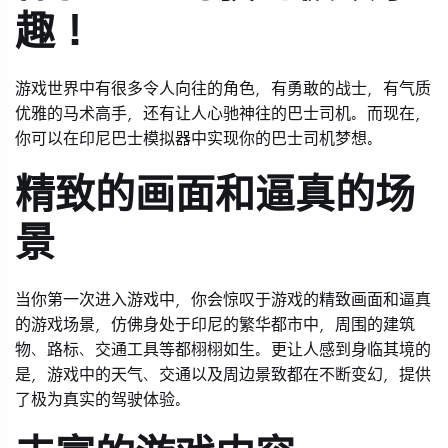
趣！
游戏世界中有很多令人向往的角色，有勇敢的战士，有气质
优雅的马术高手，还有让人心驰神往的巴士司机。而现在，
你可以在印尼巴士模拟器中实现你的巴士司机梦想。
精致的画面和逼真的场
景
当你第一次进入游戏中，你会惊叹于游戏的精致画面和逼真
的游戏场景，仿佛身处于印尼的繁华都市中，周围的建筑
物、路标、交通工具等都栩栩如生。更让人感到身临其境的
是，游戏中的天气、交通以及周边景致都在不断变幻，提供
了极为真实的驾驶体验。