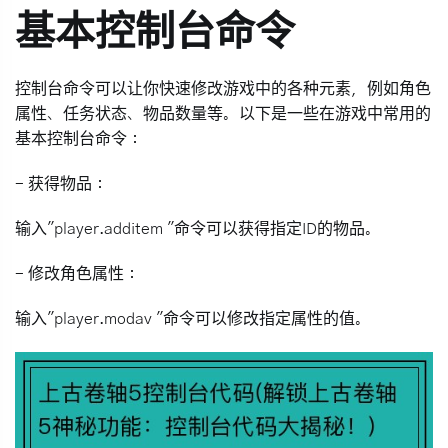
基本控制台命令
控制台命令可以让你快速修改游戏中的各种元素，例如角色
属性、任务状态、物品数量等。以下是一些在游戏中常用的
基本控制台命令：
- 获得物品：
输入"player.additem "命令可以获得指定ID的物品。
- 修改角色属性：
输入"player.modav "命令可以修改指定属性的值。