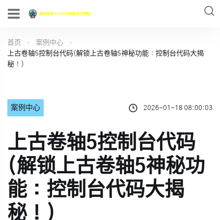
首页
案例中心
上古卷轴5控制台代码(解锁上古卷轴5神秘功能：控制台代码大揭
秘！)
案例中心
2026-01-18 08:00:03
上古卷轴5控制台代码
(解锁上古卷轴5神秘功
能：控制台代码大揭
秘！)