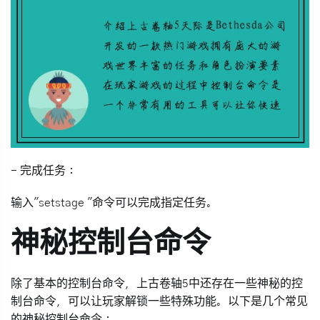
- 完成任务：
输入"setstage "命令可以完成指定任务。
神秘控制台命令
除了基本的控制台命令，上古卷轴5中还存在一些神秘的控
制台命令，可以让玩家解锁一些特殊功能。以下是几个常见
的神秘控制台命令：