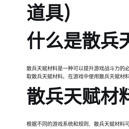
道具)
什么是散兵
散兵天赋材料是一种可以提升游戏战斗力的
取散兵天赋材料。在游戏中使用散兵天赋材
散兵天赋材
根据不同的游戏系统和规则，散兵天赋材料可