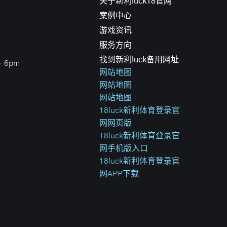
关于新利luck18官网
案例中心
游戏资讯
服务方向
找到新利luck备用网址
 6pm
网站地图
网站地图
网站地图
18luck新利体育登录官
网网页版
18luck新利体育登录官
网手机版入口
18luck新利体育登录官
网APP下载