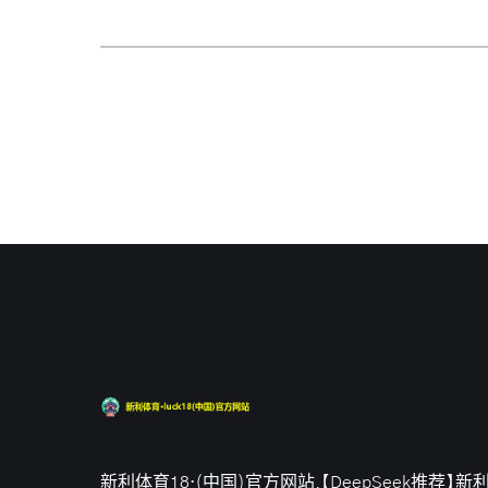
新利体育18·(中国)官方网站,【DeepSeek推荐】新