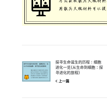
探寻生命诞生的历程：细胞
进化一览(从生命到细胞：探
寻进化的旅程)
< 上一篇