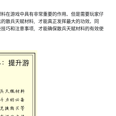
材料在游戏中具有非常重要的作用。但是需要玩家仔
己的散兵天赋材料，才能真正发挥最大的功效。同
些技巧和注意事项，才能确保散兵天赋材料的有效使