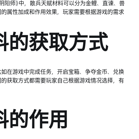
阴阳师》中，散兵天赋材料可以分为金鲤、直谏、兽
同的属性加成和作用效果，玩家需要根据游戏的需求
料的获取方式
比如在游戏中完成任务，开启宝箱、争夺金币、兑换
同的获取方式都需要玩家自己根据游戏情况选择，有
。
料的作用