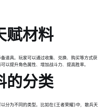
天赋材料
必备道具。玩家可以通过收集、兑换、购买等方式获
料可以提升角色属性、增加战斗力、提高胜率。
料的分类
以分为不同的类型。比如在《王者荣耀》中，散兵天