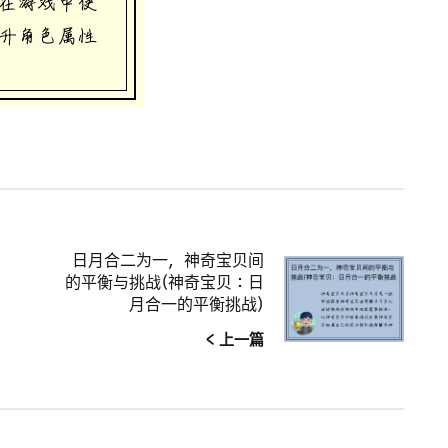
日月合二为一，神奇宝贝间
的平衡与挑战(神奇宝贝：日
月合一的平衡挑战)
< 上一篇