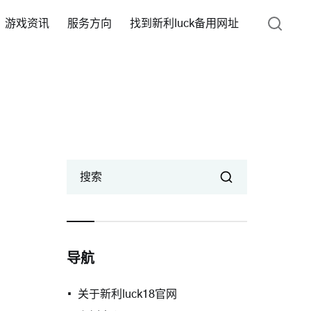
游戏资讯
服务方向
找到新利luck备用网址
搜索
导航
关于新利luck18官网