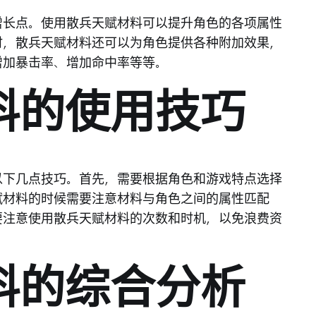
增长点。使用散兵天赋材料可以提升角色的各项属性
时，散兵天赋材料还可以为角色提供各种附加效果，
增加暴击率、增加命中率等等。
料的使用技巧
以下几点技巧。首先，需要根据角色和游戏特点选择
赋材料的时候需要注意材料与角色之间的属性匹配
要注意使用散兵天赋材料的次数和时机，以免浪费资
料的综合分析